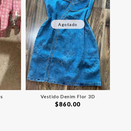
Agotado
es
Vestido Denim Flor 3D
$
860.00