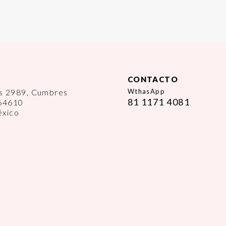
CONTACTO
es 2989, Cumbres
WthasApp
81 1171 4081
 64610
éxico