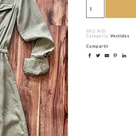
Vestido
Camisero
Verde
cantidad
SKU:
N/D
Categoría:
Vestidos
Compartir