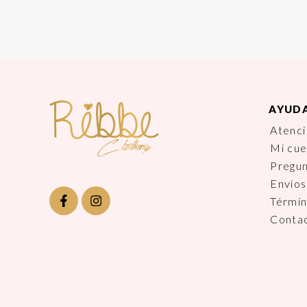
AYUD
Atenci
Mi cu
Pregu
Envíos
Términ
Conta