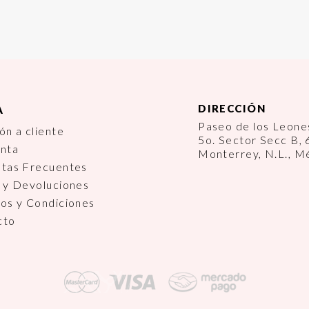
DIRECCIÓN
A
Paseo de los Leon
ón a cliente
5o. Sector Secc B,
enta
Monterrey, N.L., M
ntas Frecuentes
 y Devoluciones
os y Condiciones
cto