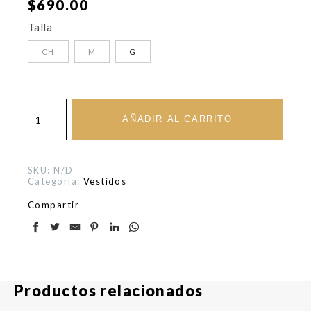
$
690.00
Talla
CH
M
G
Vestido
Militar
AÑADIR AL CARRITO
cantidad
SKU:
N/D
Categoría:
Vestidos
Compartir
Productos relacionados