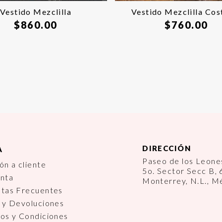
Vestido Mezclilla
Vestido Mezclilla Cos
$
860.00
$
760.00
DIRECCIÓN
A
Paseo de los Leon
ón a cliente
5o. Sector Secc B,
enta
Monterrey, N.L., M
ntas Frecuentes
 y Devoluciones
os y Condiciones