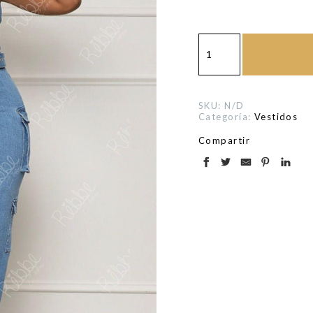
Vestido
Denim
Mezclilla
cantidad
SKU:
N/D
Categoría:
Vestidos
Compartir