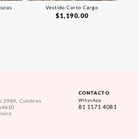
turas
Vestido Corto Cargo
$
1,190.00
CONTACTO
es 2989, Cumbres
WthasApp
81 1171 4081
 64610
éxico