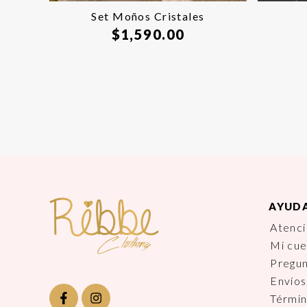
Set Moños Cristales
$
1,590.00
AYUD
Atenci
Mi cu
Pregu
Envíos
Términ