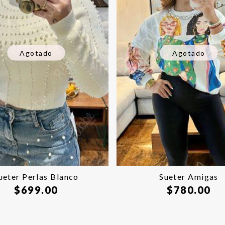
Agotado
Agotado
ueter Perlas Blanco
Sueter Amigas
$
699.00
$
780.00