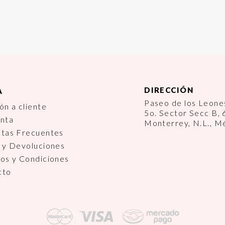
DIRECCIÓN
A
Paseo de los Leon
ón a cliente
5o. Sector Secc B,
enta
Monterrey, N.L., M
ntas Frecuentes
 y Devoluciones
os y Condiciones
cto