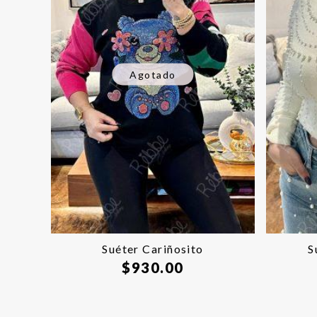
Agotado
Suéter Cariñosito
S
$
930.00