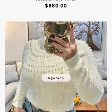
$
880.00
Agotado