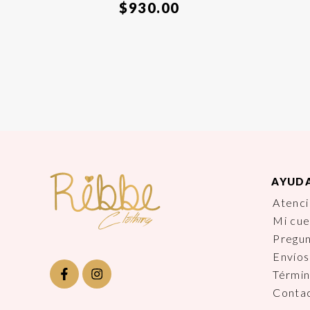
$
930.00
AYUD
Atenci
Mi cu
Pregu
Envíos
Términ
Conta