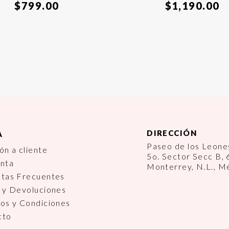
$
799.00
$
1,190.00
DIRECCIÓN
A
Paseo de los Leon
ón a cliente
5o. Sector Secc B,
enta
Monterrey, N.L., M
ntas Frecuentes
 y Devoluciones
os y Condiciones
cto