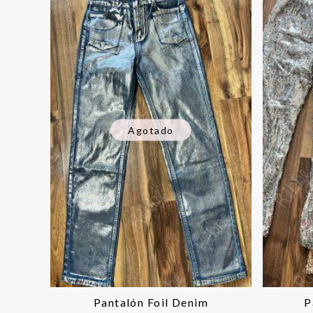
Agotado
Pantalón Foil Denim
P