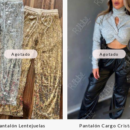
Agotado
Agotado
antalón Lentejuelas
Pantalón Cargo Crist