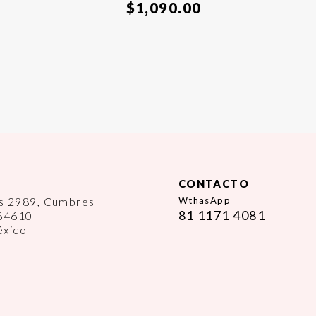
$
1,090.00
CONTACTO
es 2989, Cumbres
WthasApp
81 1171 4081
 64610
éxico