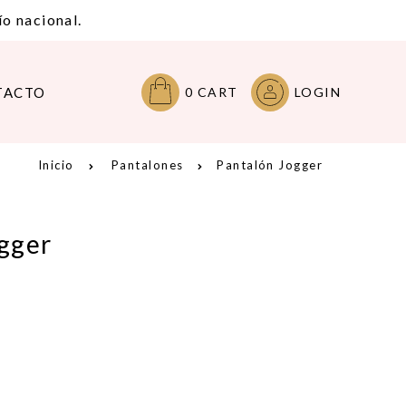
o nacional.
TACTO
0
CART
LOGIN
Inicio
Pantalones
Pantalón Jogger
gger