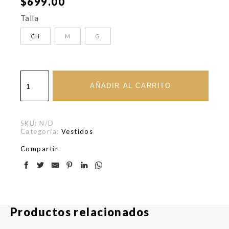
$
699.00
Talla
CH
M
G
Jump
Dep
AÑADIR AL CARRITO
Rosa
cantidad
SKU:
N/D
Categoría:
Vestidos
Compartir
Productos relacionados