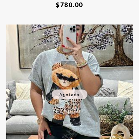
$
780.00
Agotado