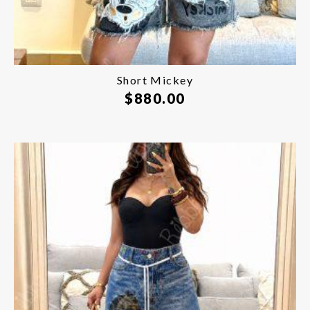
Short Mickey
$
880.00