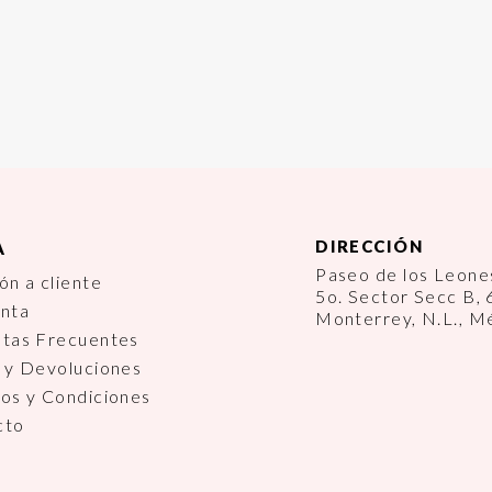
DIRECCIÓN
A
Paseo de los Leon
ón a cliente
5o. Sector Secc B,
enta
Monterrey, N.L., M
ntas Frecuentes
 y Devoluciones
os y Condiciones
cto