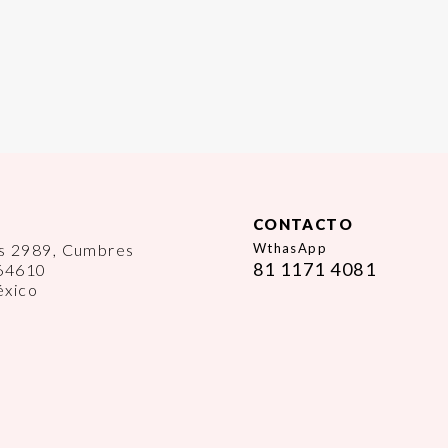
CONTACTO
es 2989, Cumbres
WthasApp
81 1171 4081
 64610
éxico