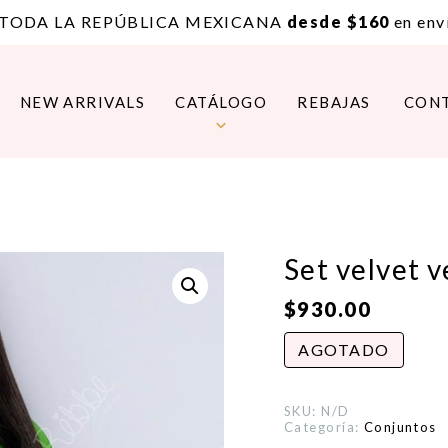
 TODA LA REPÚBLICA MEXICANA
desde $160
en enví
NEW ARRIVALS
CATÁLOGO
REBAJAS
CON
Set velvet 
$
930.00
AGOTADO
SKU:
N/D
Categoría:
Conjuntos