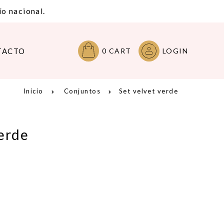
o nacional.
TACTO
0
CART
LOGIN
Inicio
Conjuntos
Set velvet verde
verde