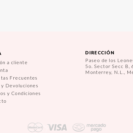
DIRECCIÓN
A
Paseo de los Leon
ón a cliente
5o. Sector Secc B,
enta
Monterrey, N.L., M
ntas Frecuentes
 y Devoluciones
os y Condiciones
cto