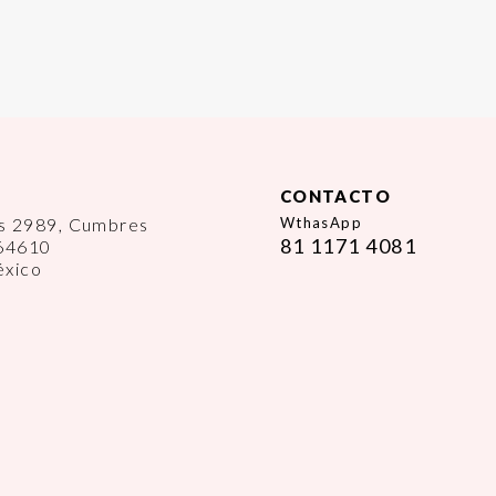
CONTACTO
es 2989, Cumbres
WthasApp
81 1171 4081
 64610
éxico