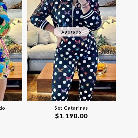
Agotado
do
Set Catarinas
$
1,190.00