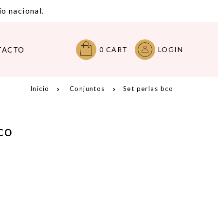
o nacional.
TACTO
0
CART
LOGIN
Inicio
Conjuntos
Set perlas bco
co