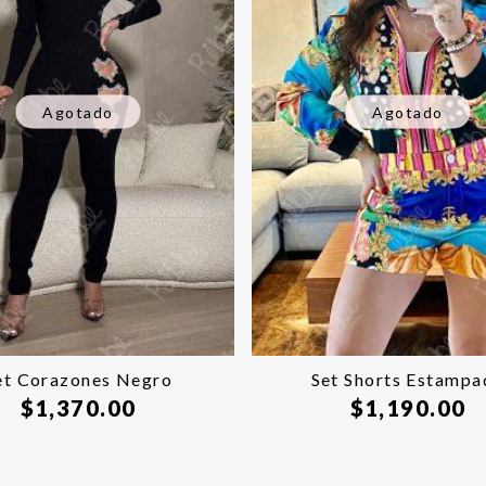
Agotado
Agotado
et Corazones Negro
Set Shorts Estampa
$
1,370.00
$
1,190.00