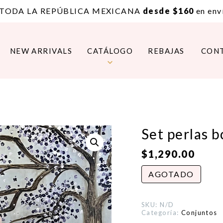
 TODA LA REPÚBLICA MEXICANA
desde $160
en enví
NEW ARRIVALS
CATÁLOGO
REBAJAS
CON
Set perlas b
$
1,290.00
AGOTADO
SKU:
N/D
Categoría:
Conjuntos