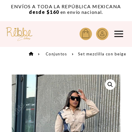
or
ENVÍOS A TODA LA REPÚBLICA MEXICANA
A
desde $160
en envío nacional.
Conjuntos
Set mezclilla con beige