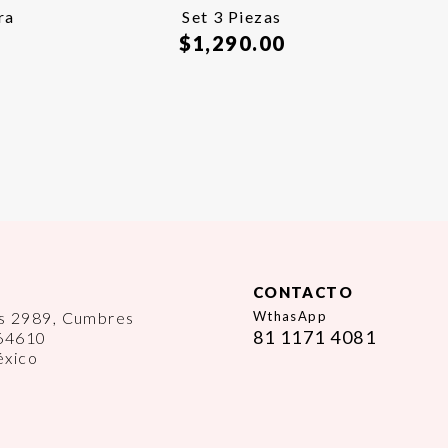
ra
Set 3 Piezas
$
1,290.00
CONTACTO
es 2989, Cumbres
WthasApp
81 1171 4081
 64610
éxico