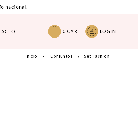
o nacional.
TACTO
0
CART
LOGIN
Inicio
Conjuntos
Set Fashion