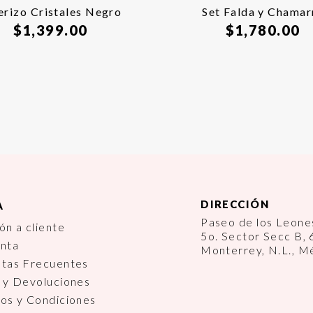
erizo Cristales Negro
Set Falda y Chamar
$
1,399.00
$
1,780.00
DIRECCIÓN
A
Paseo de los Leon
ón a cliente
5o. Sector Secc B,
enta
Monterrey, N.L., M
ntas Frecuentes
 y Devoluciones
os y Condiciones