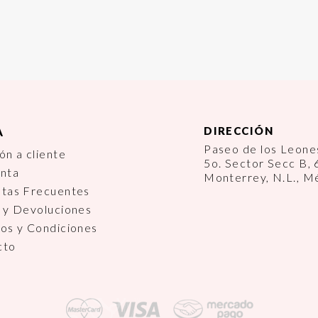
DIRECCIÓN
A
Paseo de los Leon
ón a cliente
5o. Sector Secc B,
enta
Monterrey, N.L., M
ntas Frecuentes
 y Devoluciones
os y Condiciones
cto