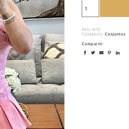
Set
falda
rosa
cantidad
SKU:
N/D
Categoría:
Conjuntos
Compartir