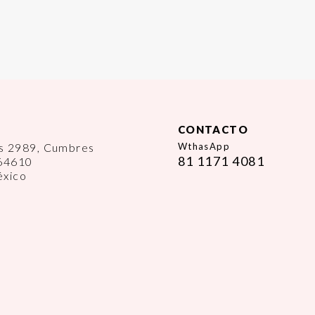
CONTACTO
es 2989, Cumbres
WthasApp
81 1171 4081
 64610
éxico