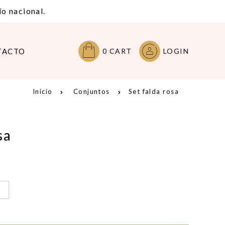
o nacional.
TACTO
0
CART
LOGIN
Inicio
Conjuntos
Set falda rosa
sa