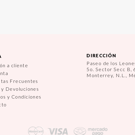
DIRECCIÓN
A
Paseo de los Leon
ón a cliente
5o. Sector Secc B,
enta
Monterrey, N.L., M
ntas Frecuentes
 y Devoluciones
os y Condiciones
cto