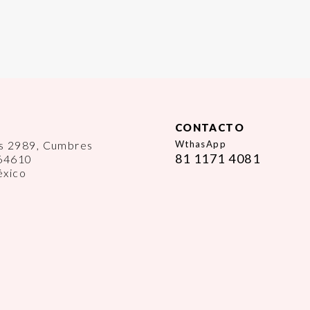
CONTACTO
es 2989, Cumbres
WthasApp
81 1171 4081
 64610
éxico