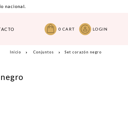
o nacional.
TACTO
0
CART
LOGIN
Inicio
Conjuntos
Set corazón negro
 negro