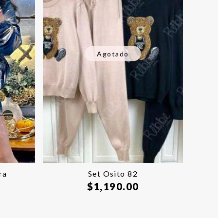
Agotado
ra
Set Osito 82
$
1,190.00