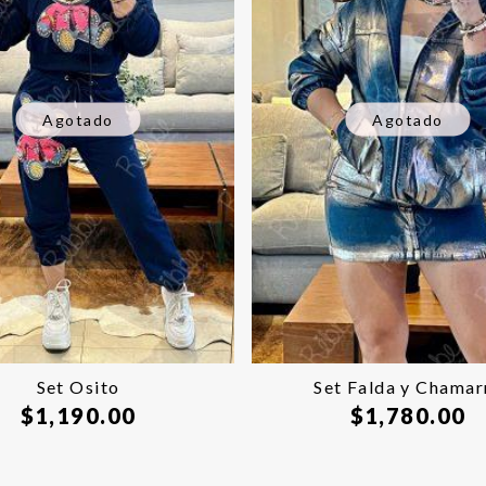
Agotado
Agotado
Set Osito
Set Falda y Chamar
$
1,190.00
$
1,780.00