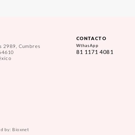
CONTACTO
es 2989, Cumbres
WthasApp
81 1171 4081
 64610
éxico
ed by:
Bioxnet