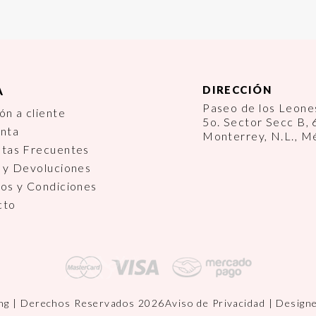
DIRECCIÓN
A
Paseo de los Leon
ón a cliente
5o. Sector Secc B,
enta
Monterrey, N.L., M
ntas Frecuentes
 y Devoluciones
os y Condiciones
cto
ng | Derechos Reservados 2026
Aviso de Privacidad
| Design