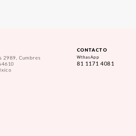
CONTACTO
es 2989, Cumbres
WthasApp
81 1171 4081
 64610
éxico