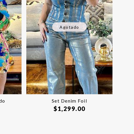
Agotado
do
Set Denim Foil
$
1,299.00