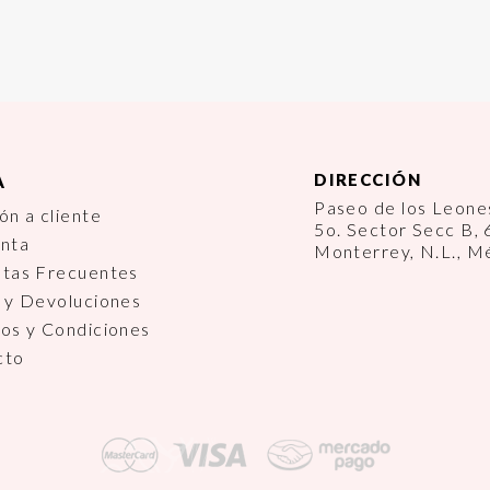
DIRECCIÓN
A
Paseo de los Leon
ón a cliente
5o. Sector Secc B,
enta
Monterrey, N.L., M
ntas Frecuentes
 y Devoluciones
os y Condiciones
cto