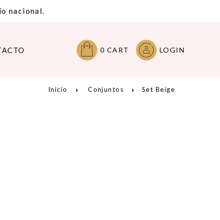
o nacional.
TACTO
0
CART
LOGIN
Inicio
Conjuntos
Set Beige