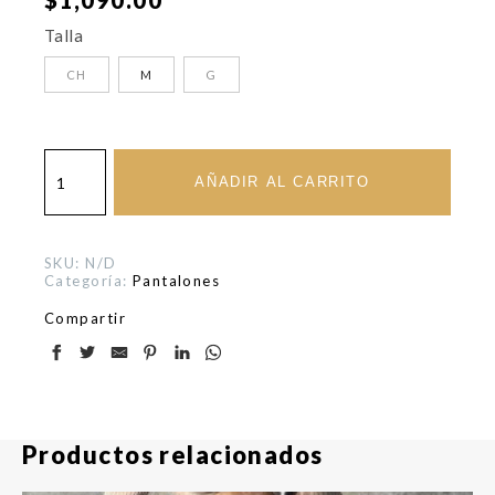
$
1,090.00
Talla
CH
M
G
Pantalón
Snoopy
AÑADIR AL CARRITO
cantidad
SKU:
N/D
Categoría:
Pantalones
Compartir
Productos relacionados