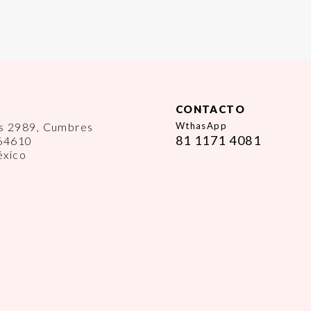
CONTACTO
es 2989, Cumbres
WthasApp
81 1171 4081
 64610
éxico