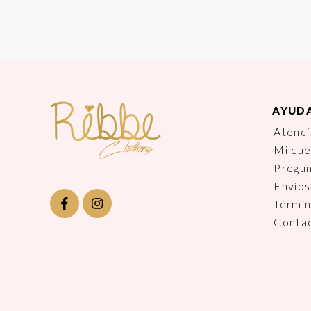
AYUD
Atenci
Mi cu
Pregu
Envíos
Términ
Conta