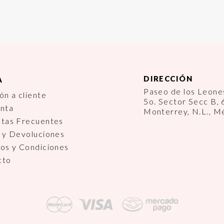
DIRECCIÓN
A
Paseo de los Leon
ón a cliente
5o. Sector Secc B,
enta
Monterrey, N.L., M
ntas Frecuentes
 y Devoluciones
os y Condiciones
cto