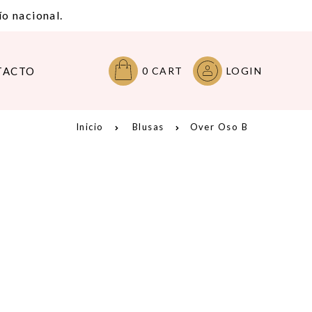
o nacional.
TACTO
0
CART
LOGIN
Inicio
Blusas
Over Oso B