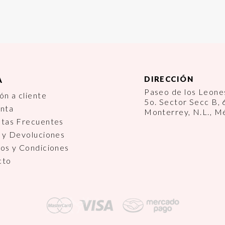
DIRECCIÓN
A
Paseo de los Leon
ón a cliente
5o. Sector Secc B,
enta
Monterrey, N.L., M
ntas Frecuentes
 y Devoluciones
os y Condiciones
cto