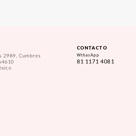
CONTACTO
es 2989, Cumbres
WthasApp
81 1171 4081
 64610
éxico