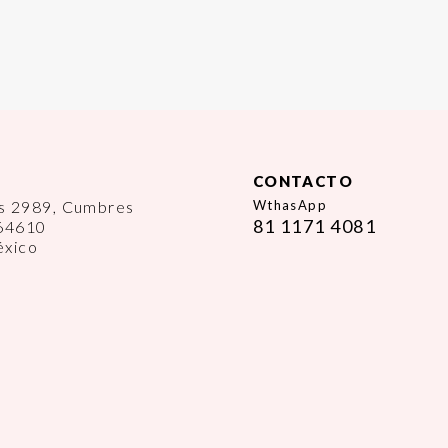
CONTACTO
es 2989, Cumbres
WthasApp
81 1171 4081
 64610
éxico