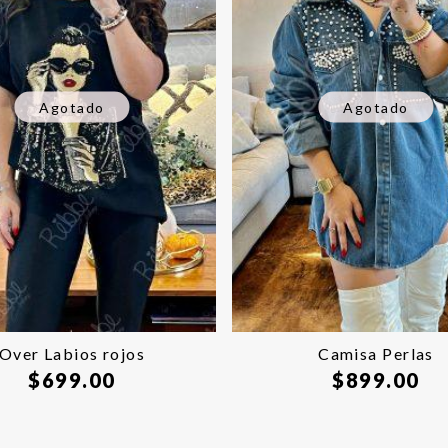
Agotado
Agotado
Over Labios rojos
Camisa Perlas
$
699.00
$
899.00