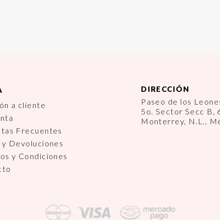
DIRECCIÓN
A
Paseo de los Leon
ón a cliente
5o. Sector Secc B,
enta
Monterrey, N.L., M
ntas Frecuentes
 y Devoluciones
os y Condiciones
cto