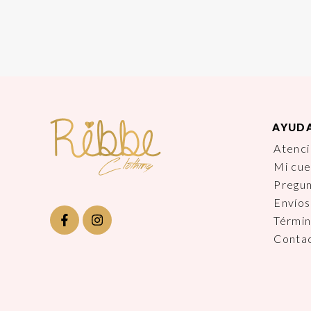
AYUD
Atenci
Mi cu
Pregu
Envíos
Términ
Conta