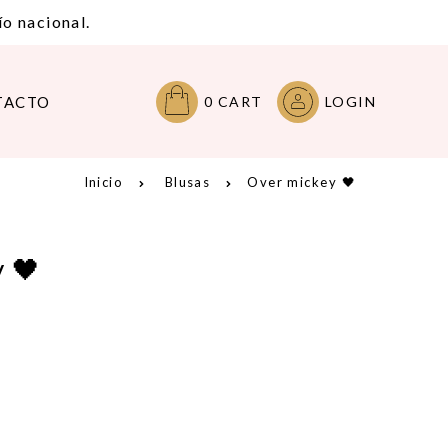
o nacional.
TACTO
0
CART
LOGIN
Inicio
Blusas
Over mickey 🖤
 🖤