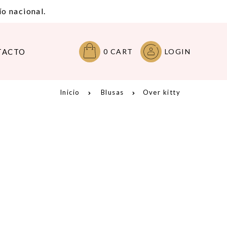
o nacional.
TACTO
0
CART
LOGIN
Inicio
Blusas
Over kitty