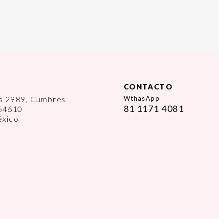
CONTACTO
es 2989, Cumbres
WthasApp
81 1171 4081
 64610
éxico