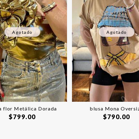
Agotado
Agotado
a flor Metálica Dorada
blusa Mona Oversi
$
799.00
$
790.00