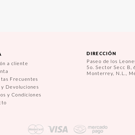
DIRECCIÓN
A
Paseo de los Leon
ón a cliente
5o. Sector Secc B,
enta
Monterrey, N.L., M
ntas Frecuentes
 y Devoluciones
os y Condiciones
cto