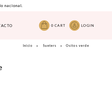
o nacional.
TACTO
0
CART
LOGIN
Inicio
Sueters
Ositos verde
e