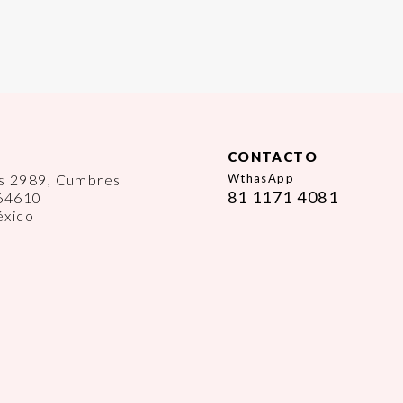
CONTACTO
es 2989, Cumbres
WthasApp
81 1171 4081
 64610
éxico