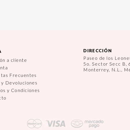
DIRECCIÓN
A
Paseo de los Leon
ón a cliente
5o. Sector Secc B,
enta
Monterrey, N.L., M
ntas Frecuentes
 y Devoluciones
os y Condiciones
cto