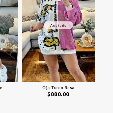
Agotado
ge
Ojo Turco Rosa
$
880.00