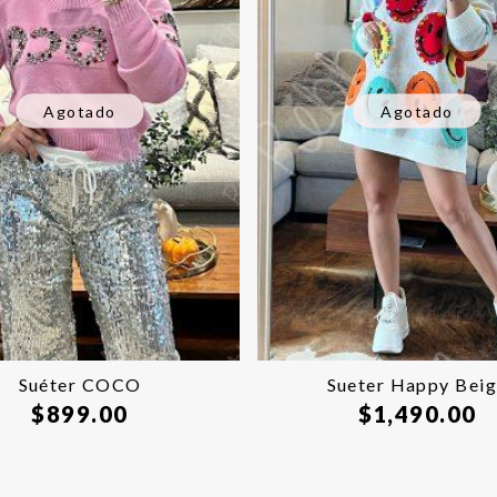
Agotado
Agotado
Suéter COCO
Sueter Happy Bei
$
899.00
$
1,490.00