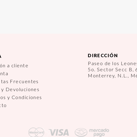
DIRECCIÓN
A
Paseo de los Leon
ón a cliente
5o. Sector Secc B,
enta
Monterrey, N.L., M
ntas Frecuentes
 y Devoluciones
os y Condiciones
cto