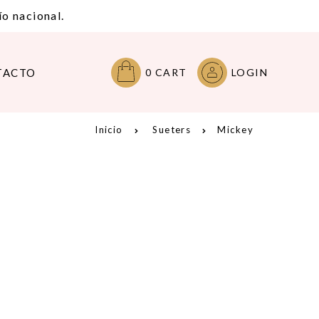
o nacional.
TACTO
0
CART
LOGIN
Inicio
Sueters
Mickey