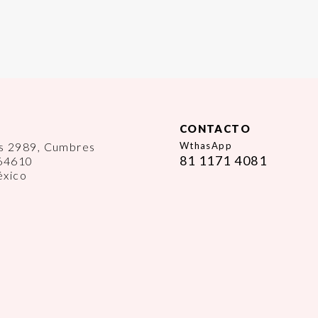
CONTACTO
es 2989, Cumbres
WthasApp
81 1171 4081
 64610
éxico