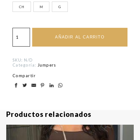
CH
M
G
Jump
flores
AÑADIR AL CARRITO
cantidad
SKU:
N/D
Categoría:
Jumpers
Compartir
Productos relacionados