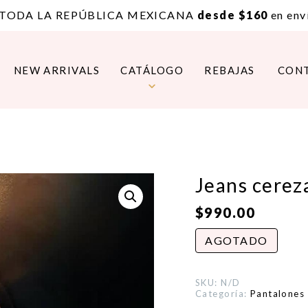
 TODA LA REPÚBLICA MEXICANA
desde $160
en enví
NEW ARRIVALS
CATÁLOGO
REBAJAS
CON
Jeans cerez
$
990.00
AGOTADO
SKU:
N/D
Categoría:
Pantalones