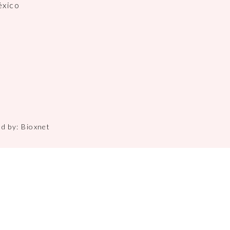
éxico
ed by:
Bioxnet