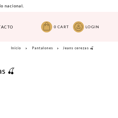
o nacional.
TACTO
0
CART
LOGIN
Inicio
Pantalones
Jeans cerezas 🍒
as 🍒