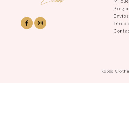
Mi cu
Pregu
Envíos
Términ
Conta
Rebbe Clothi