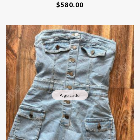
$
580.00
Agotado