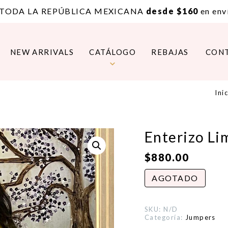
 TODA LA REPÚBLICA MEXICANA
desde $160
en enví
NEW ARRIVALS
CATÁLOGO
REBAJAS
CON
Ini
Enterizo L
$
880.00
AGOTADO
SKU:
N/D
Categoría:
Jumpers