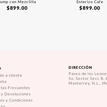
Jump con Mezclilla
Enterizo Cafe
$
899.00
$
899.00
DIRECCIÓN
A
Paseo de los Leon
ón a cliente
5o. Sector Secc B,
enta
Monterrey, N.L., M
ntas Frecuentes
 y Devoluciones
os y Condiciones
cto