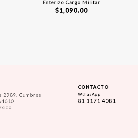
Enterizo Cargo Militar
$
1,090.00
CONTACTO
es 2989, Cumbres
WthasApp
81 1171 4081
 64610
éxico