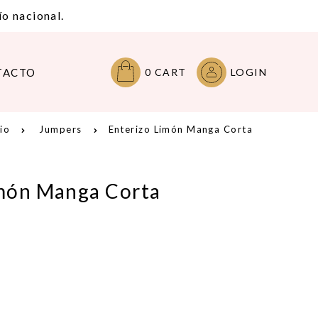
o nacional.
TACTO
0
CART
LOGIN
cio
Jumpers
Enterizo Limón Manga Corta
imón Manga Corta