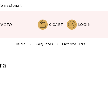
o nacional.
TACTO
0
CART
LOGIN
Inicio
Conjuntos
Entérizo Licra
ra