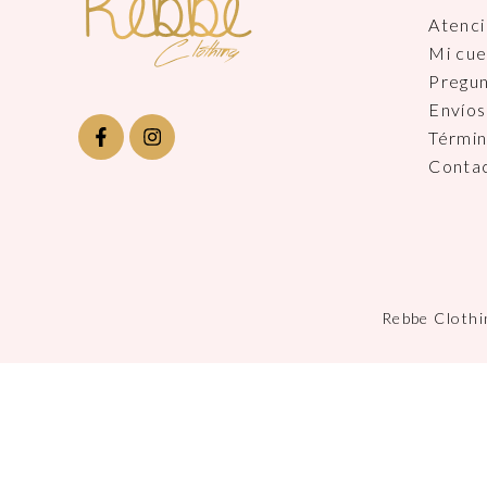
Atenci
Mi cu
Pregu
Envíos
Términ
Conta
Rebbe Clothi