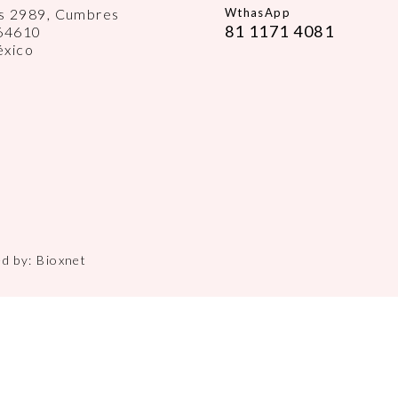
es 2989, Cumbres
WthasApp
81 1171 4081
 64610
éxico
ed by:
Bioxnet