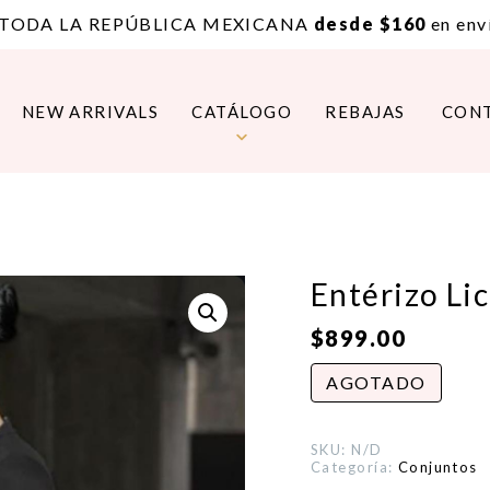
 TODA LA REPÚBLICA MEXICANA
desde $160
en enví
NEW ARRIVALS
CATÁLOGO
REBAJAS
CON
Entérizo Lic
$
899.00
AGOTADO
SKU:
N/D
Categoría:
Conjuntos