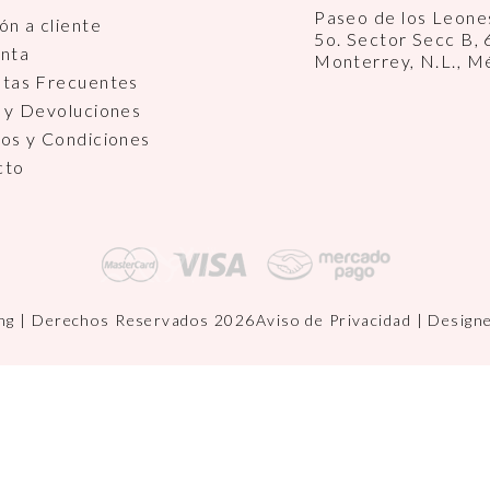
Paseo de los Leon
ón a cliente
5o. Sector Secc B,
enta
Monterrey, N.L., M
ntas Frecuentes
 y Devoluciones
os y Condiciones
cto
ng | Derechos Reservados 2026
Aviso de Privacidad
| Design