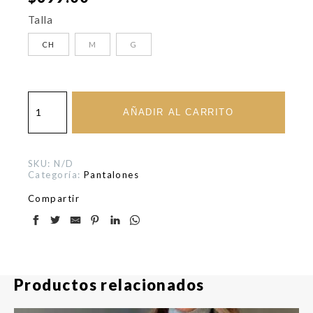
Talla
CH
M
G
Cargo
verde
AÑADIR AL CARRITO
mil
cantidad
SKU:
N/D
Categoría:
Pantalones
Compartir
Productos relacionados