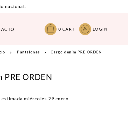
o nacional.
TACTO
0
CART
LOGIN
cio
Pantalones
Cargo denim PRE ORDEN
im PRE ORDEN
a estimada miércoles 29 enero