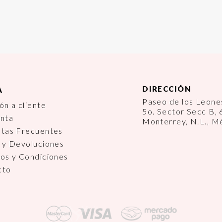
DIRECCIÓN
A
Paseo de los Leon
ón a cliente
5o. Sector Secc B,
enta
Monterrey, N.L., M
ntas Frecuentes
 y Devoluciones
os y Condiciones
cto