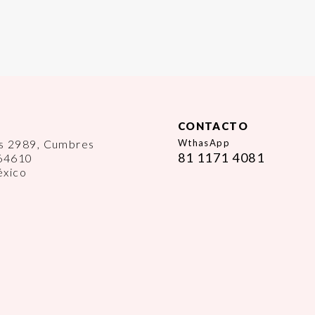
CONTACTO
es 2989, Cumbres
WthasApp
81 1171 4081
 64610
éxico