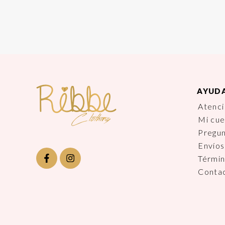
AYUD
Atenci
Mi cu
Pregu
Envíos
Términ
Conta