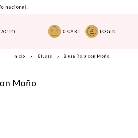
o nacional.
TACTO
0
CART
LOGIN
Inicio
Blusas
Blusa Roja con Moño
 con Moño