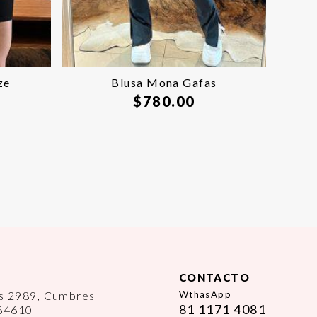
ze
Blusa Mona Gafas
$
780.00
CONTACTO
es 2989, Cumbres
WthasApp
81 1171 4081
 64610