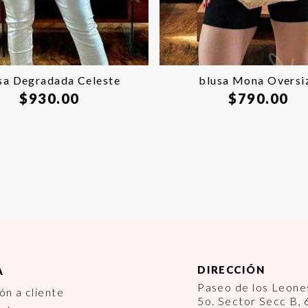
sa Degradada Celeste
blusa Mona Oversi
$
930.00
$
790.00
DIRECCIÓN
A
Paseo de los Leon
ón a cliente
5o. Sector Secc B,