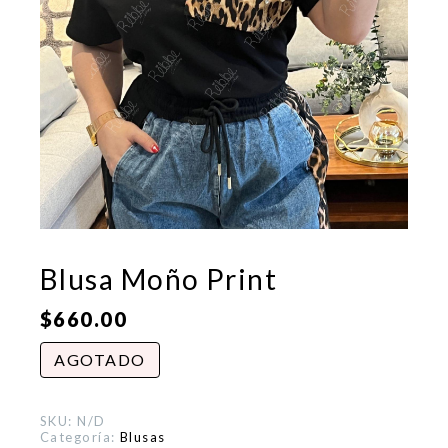
Blusa Moño Print
$
660.00
AGOTADO
SKU:
N/D
Categoría:
Blusas