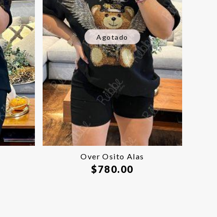
Agotado
s
Over Osito Alas
$
780.00