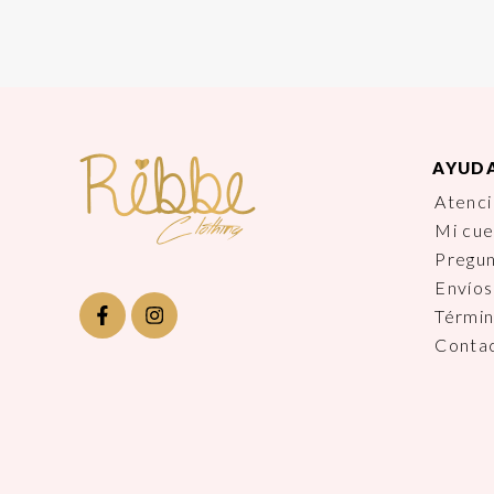
AYUD
Atenci
Mi cu
Pregu
Envíos
Términ
Conta