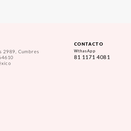
CONTACTO
es 2989, Cumbres
WthasApp
81 1171 4081
 64610
éxico