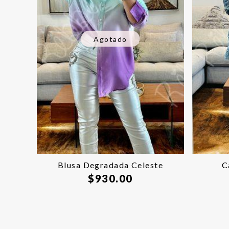
Agotado
Blusa Degradada Celeste
C
$
930.00