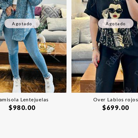
Agotado
Agotado
amisola Lentejuelas
Over Labios rojo
$
980.00
$
699.00