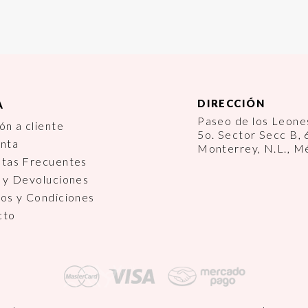
DIRECCIÓN
A
Paseo de los Leon
ón a cliente
5o. Sector Secc B,
enta
Monterrey, N.L., M
ntas Frecuentes
 y Devoluciones
os y Condiciones
cto