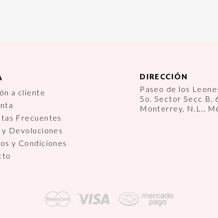
DIRECCIÓN
A
Paseo de los Leon
ón a cliente
5o. Sector Secc B,
enta
Monterrey, N.L., M
ntas Frecuentes
 y Devoluciones
os y Condiciones
cto