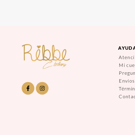
AYUD
Atenci
Mi cu
Pregu
Envíos
Términ
Conta