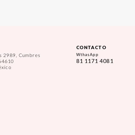
CONTACTO
es 2989, Cumbres
WthasApp
81 1171 4081
 64610
éxico