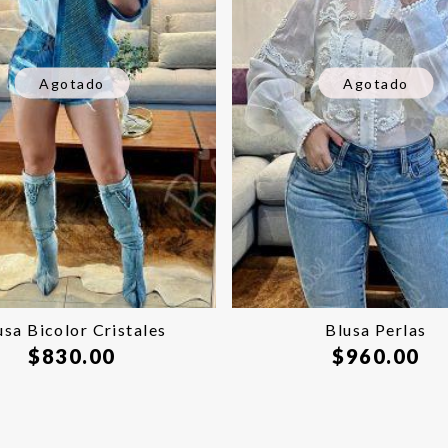
Agotado
Agotado
usa Bicolor Cristales
Blusa Perlas
$
830.00
$
960.00